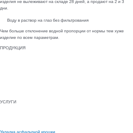
изделия не вылеживают на складе 28 дней, а продают на 2 и 3
дни.
Воду в раствор на глаз без фильтрования
Чем больше отклонение водной пропорции от нормы тем хуже
изделие по всем параметрам.
ПРОДУКЦИЯ
Тротуарная плитка
Бордюры
Лотки водоотводные
Бетонные ограждения
Колпаки для забора
Памятники бетонные
УСЛУГИ
Укладка тротуарной плитки
Установка бордюров
Асфальтирование
Укладка асфальтной крошки