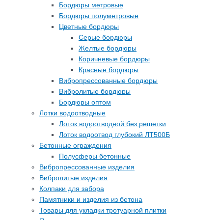
Бордюры метровые
Бордюры полуметровые
Цветные бордюры
Серые бордюры
Желтые бордюры
Коричневые бордюры
Красные бордюры
Вибропрессованные бордюры
Вибролитые бордюры
Бордюры оптом
Лотки водоотводные
Лоток водоотводной без решетки
Лоток водоотвод глубокий ЛТ500Б
Бетонные ограждения
Полусферы бетонные
Вибропрессованные изделия
Вибролитые изделия
Колпаки для забора
Памятники и изделия из бетона
Товары для укладки тротуарной плитки