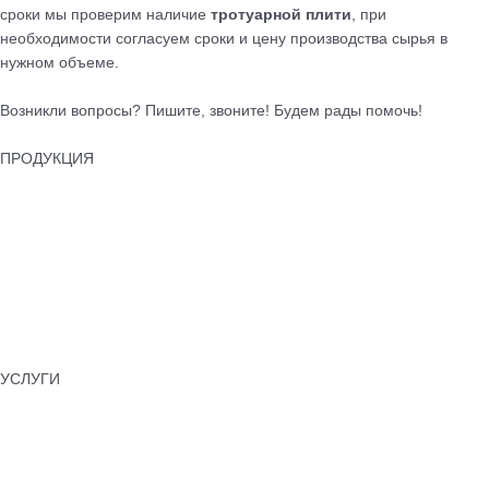
сроки мы проверим наличие
тротуарной плити
, при
необходимости согласуем сроки и цену производства сырья в
нужном объеме.
Возникли вопросы? Пишите, звоните! Будем рады помочь!
ПРОДУКЦИЯ
Тротуарная плитка
Бордюры
Лотки водоотводные
Бетонные ограждения
Колпаки для забора
Памятники бетонные
УСЛУГИ
Укладка тротуарной плитки
Установка бордюров
Асфальтирование