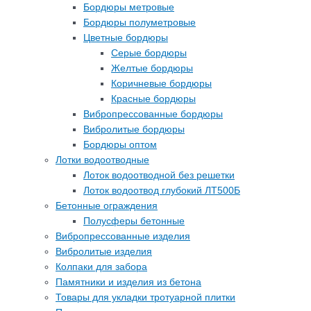
Бордюры метровые
Бордюры полуметровые
Цветные бордюры
Серые бордюры
Желтые бордюры
Коричневые бордюры
Красные бордюры
Вибропрессованные бордюры
Вибролитые бордюры
Бордюры оптом
Лотки водоотводные
Лоток водоотводной без решетки
Лоток водоотвод глубокий ЛТ500Б
Бетонные ограждения
Полусферы бетонные
Вибропрессованные изделия
Вибролитые изделия
Колпаки для забора
Памятники и изделия из бетона
Товары для укладки тротуарной плитки