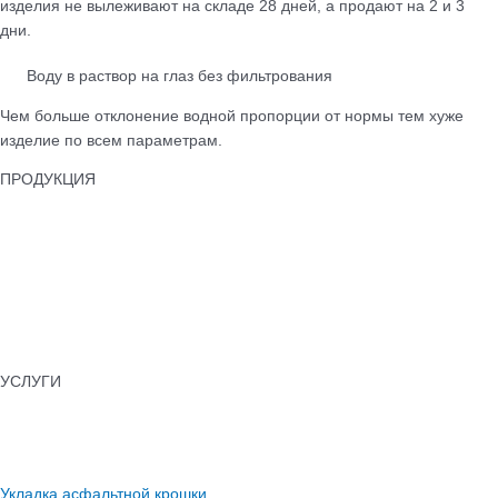
изделия не вылеживают на складе 28 дней, а продают на 2 и 3
дни.
Воду в раствор на глаз без фильтрования
Чем больше отклонение водной пропорции от нормы тем хуже
изделие по всем параметрам.
ПРОДУКЦИЯ
Тротуарная плитка
Бордюры
Лотки водоотводные
Бетонные ограждения
Колпаки для забора
Памятники бетонные
УСЛУГИ
Укладка тротуарной плитки
Установка бордюров
Асфальтирование
Укладка асфальтной крошки