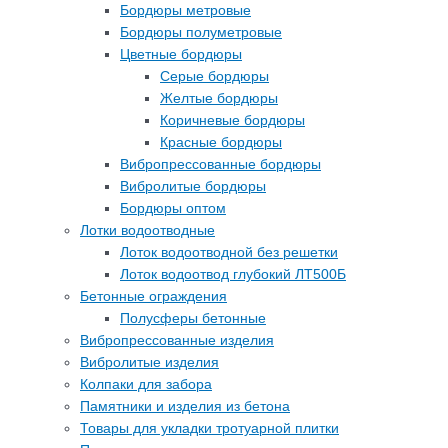
Бордюры метровые
Бордюры полуметровые
Цветные бордюры
Серые бордюры
Желтые бордюры
Коричневые бордюры
Красные бордюры
Вибропрессованные бордюры
Вибролитые бордюры
Бордюры оптом
Лотки водоотводные
Лоток водоотводной без решетки
Лоток водоотвод глубокий ЛТ500Б
Бетонные ограждения
Полусферы бетонные
Вибропрессованные изделия
Вибролитые изделия
Колпаки для забора
Памятники и изделия из бетона
Товары для укладки тротуарной плитки