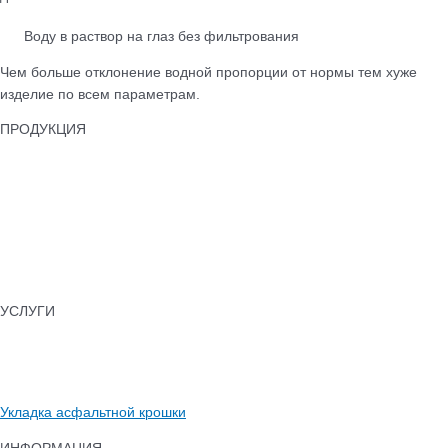
Воду в раствор на глаз без фильтрования
Чем больше отклонение водной пропорции от нормы тем хуже
изделие по всем параметрам.
ПРОДУКЦИЯ
Тротуарная плитка
Бордюры
Лотки водоотводные
Бетонные ограждения
Колпаки для забора
Памятники бетонные
УСЛУГИ
Укладка тротуарной плитки
Установка бордюров
Асфальтирование
Укладка асфальтной крошки