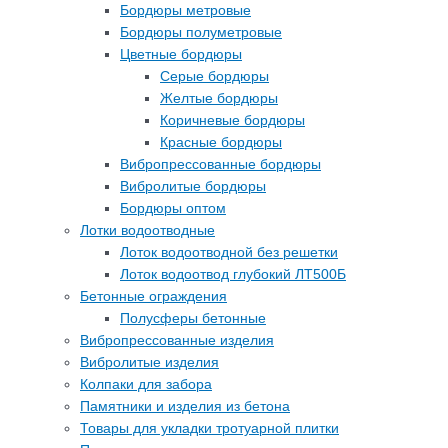
Бордюры метровые
Бордюры полуметровые
Цветные бордюры
Серые бордюры
Желтые бордюры
Коричневые бордюры
Красные бордюры
Вибропрессованные бордюры
Вибролитые бордюры
Бордюры оптом
Лотки водоотводные
Лоток водоотводной без решетки
Лоток водоотвод глубокий ЛТ500Б
Бетонные ограждения
Полусферы бетонные
Вибропрессованные изделия
Вибролитые изделия
Колпаки для забора
Памятники и изделия из бетона
Товары для укладки тротуарной плитки