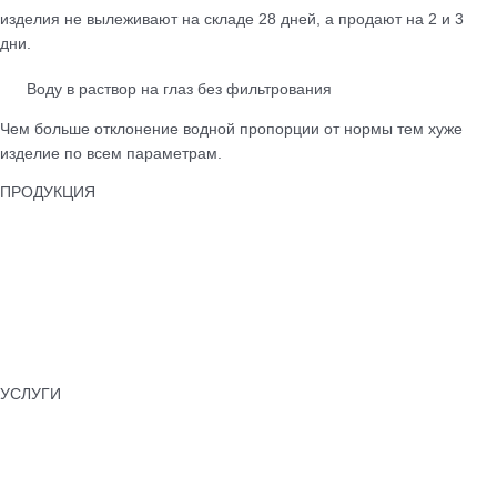
изделия не вылеживают на складе 28 дней, а продают на 2 и 3
дни.
Воду в раствор на глаз без фильтрования
Чем больше отклонение водной пропорции от нормы тем хуже
изделие по всем параметрам.
ПРОДУКЦИЯ
Тротуарная плитка
Бордюры
Лотки водоотводные
Бетонные ограждения
Колпаки для забора
Памятники бетонные
УСЛУГИ
Укладка тротуарной плитки
Установка бордюров
Асфальтирование