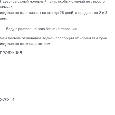
Наверное самый лояльный пункт, особых отличий нет, просто
обычно
изделия не вылеживают на складе 28 дней, а продают на 2 и 3
дни.
Воду в раствор на глаз без фильтрования
Чем больше отклонение водной пропорции от нормы тем хуже
изделие по всем параметрам.
ПРОДУКЦИЯ
Тротуарная плитка
Бордюры
Лотки водоотводные
Бетонные ограждения
Колпаки для забора
Памятники бетонные
УСЛУГИ
Укладка тротуарной плитки
Установка бордюров