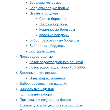
Бордюры метровые
Бордюры полуметровые
Цветные бордюры
Серые бордюры
Желтые бордюры
Коричневые бордюры
Красные бордюры
Вибропрессованные бордюры
Вибролитые бордюры
Бордюры оптом
Лотки водоотводные
Лоток водоотводной без решетки
Лоток водоотвод глубокий ЛТ500Б
Бетонные ограждения
Полусферы бетонные
Вибропрессованные изделия
Вибролитые изделия
Колпаки для забора
Памятники и изделия из бетона
Товары для укладки тротуарной плитки