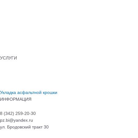
Тротуарная плитка
Бордюры
Лотки водоотводные
Бетонные ограждения
Колпаки для забора
Памятники бетонные
УСЛУГИ
Укладка тротуарной плитки
Установка бордюров
Асфальтирование
Укладка асфальтной крошки
ИНФОРМАЦИЯ
8 (342) 259-20-30
pz.bi@yandex.ru
ул. Бродовский тракт 30