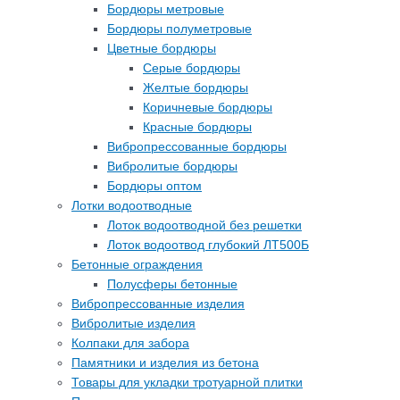
Бордюры метровые
Бордюры полуметровые
Цветные бордюры
Серые бордюры
Желтые бордюры
Коричневые бордюры
Красные бордюры
Вибропрессованные бордюры
Вибролитые бордюры
Бордюры оптом
Лотки водоотводные
Лоток водоотводной без решетки
Лоток водоотвод глубокий ЛТ500Б
Бетонные ограждения
Полусферы бетонные
Вибропрессованные изделия
Вибролитые изделия
Колпаки для забора
Памятники и изделия из бетона
Товары для укладки тротуарной плитки